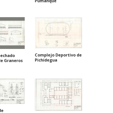
Pumanque
Complejo Deportivo de
Techado
Pichidegua
de Graneros
de