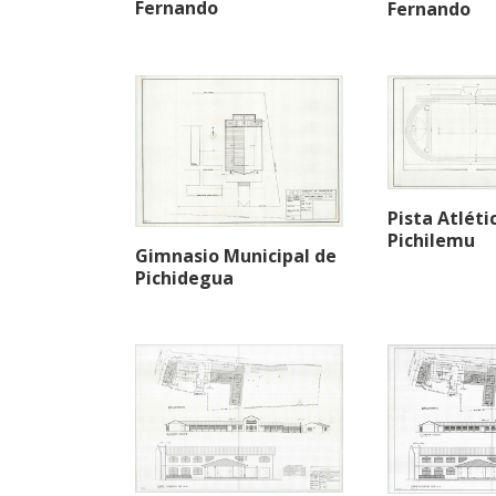
Fernando
Fernando
Pista Atléti
Pichilemu
Gimnasio Municipal de
Pichidegua