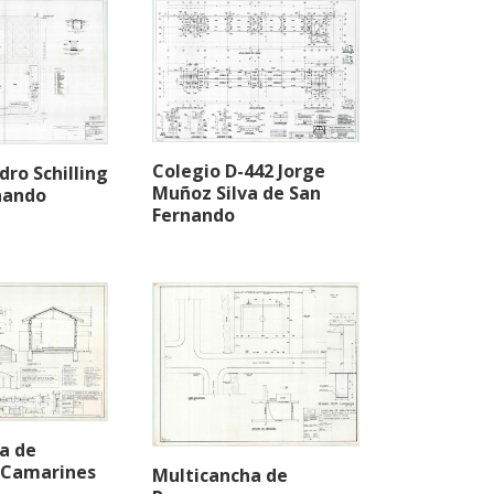
Colegio D-442 Jorge
ro Schilling
Muñoz Silva de San
nando
Fernando
a de
Camarines
Multicancha de