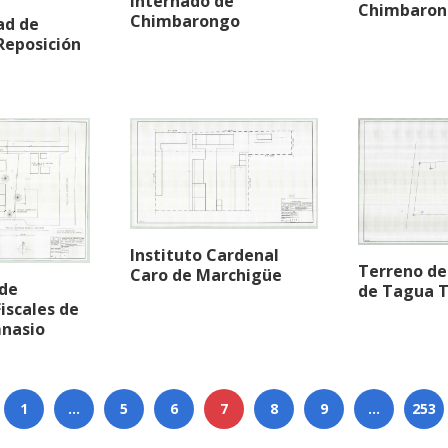
Internado de
Chimbaron
Chimbarongo
ad de
Reposición
Instituto Cardenal
Terreno de
Caro de Marchigüe
 de
de Tagua 
iscales de
mnasio
1
…
5
6
7
8
9
…
253